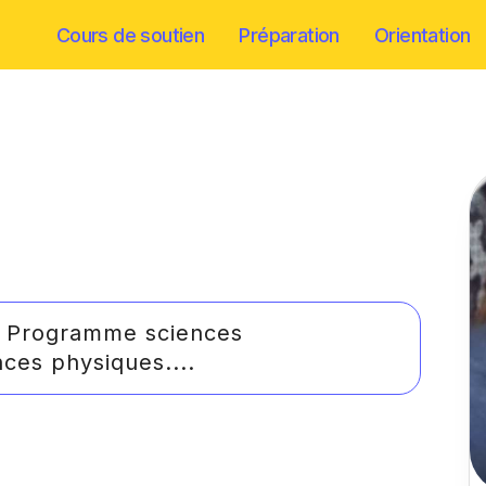
Cours de soutien
Préparation
Orientation
e Programme sciences
es physiques....