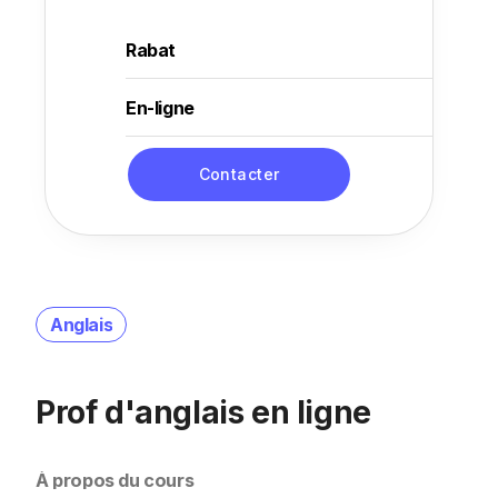
Rabat
En-ligne
Contacter
Anglais
Prof d'anglais en ligne
À propos du cours