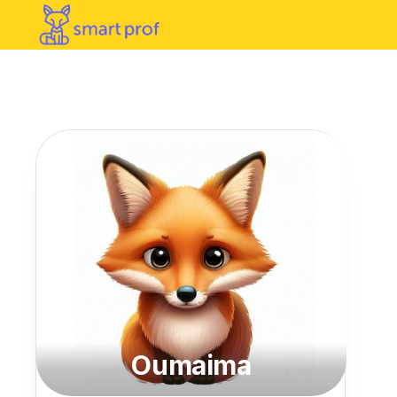
Oumaima