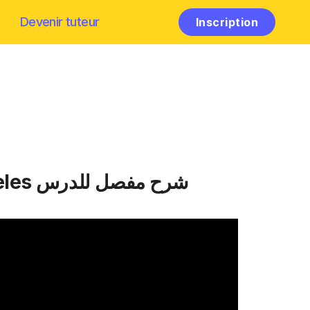
Devenir tuteur
Inscription
vidéo : Maths Biof 2ème Année Collège'' Triangle et parallèles شرح مفصل للدرس